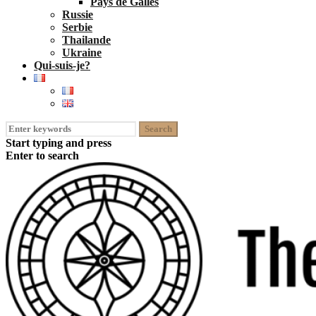
Pays de Galles
Russie
Serbie
Thailande
Ukraine
Qui-suis-je?
Search
for:
Start typing and press
Enter to search
open
close
Skip
search
search
to
form
form
content