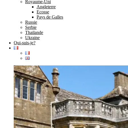
Royaume-Uni
Angleterre
Ecosse
Pays de Galles
Russie
Serbie
Thailande
Ukraine
Qui-suis-je?