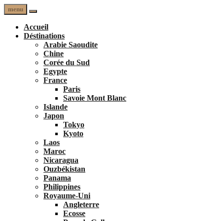
menu
Accueil
Déstinations
Arabie Saoudite
Chine
Corée du Sud
Egypte
France
Paris
Savoie Mont Blanc
Islande
Japon
Tokyo
Kyoto
Laos
Maroc
Nicaragua
Ouzbékistan
Panama
Philippines
Royaume-Uni
Angleterre
Ecosse