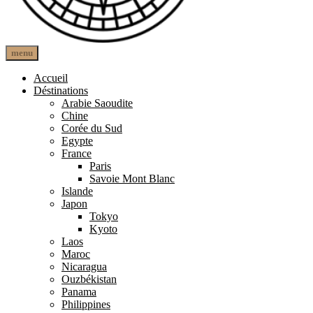
open
close
menu
The Other Paths
Une autre route
search
search
form
form
Accueil
Déstinations
Arabie Saoudite
Chine
Corée du Sud
Egypte
France
Paris
Savoie Mont Blanc
Islande
Japon
Tokyo
Kyoto
Laos
Maroc
Nicaragua
Ouzbékistan
Panama
Philippines