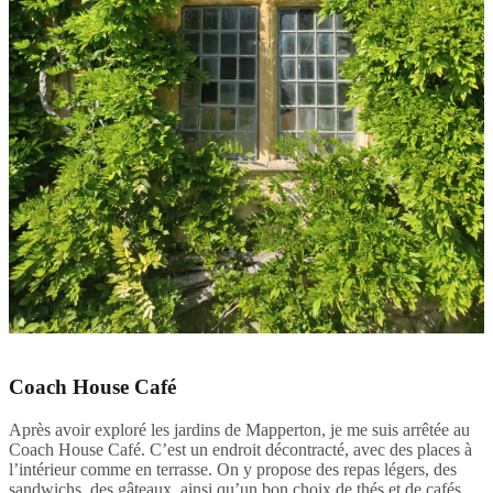
Coach House Café
Après avoir exploré les jardins de Mapperton, je me suis arrêtée au
Coach House Café. C’est un endroit décontracté, avec des places à
l’intérieur comme en terrasse. On y propose des repas légers, des
sandwichs, des gâteaux, ainsi qu’un bon choix de thés et de cafés.