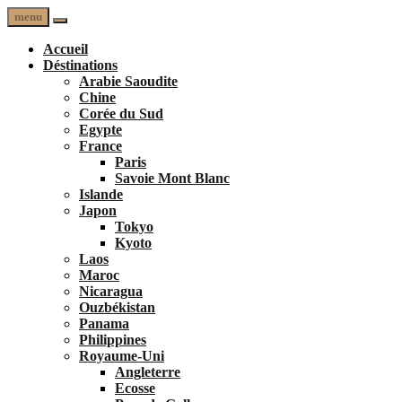
menu
Accueil
Déstinations
Arabie Saoudite
Chine
Corée du Sud
Egypte
France
Paris
Savoie Mont Blanc
Islande
Japon
Tokyo
Kyoto
Laos
Maroc
Nicaragua
Ouzbékistan
Panama
Philippines
Royaume-Uni
Angleterre
Ecosse