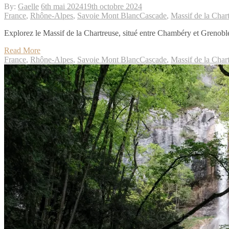
By:
Gaelle
6th mai 2024
19th octobre 2024
France
,
Rhône-Alpes
,
Savoie Mont Blanc
Cascade
,
Massif de la Char
Explorez le Massif de la Chartreuse, situé entre Chambéry et Grenobl
Read More
France
,
Rhône-Alpes
,
Savoie Mont Blanc
Cascade
,
Massif de la Char