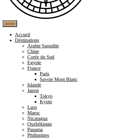
open
close
menu
The Other Paths
Une autre route
search
search
form
form
Accueil
Déstinations
Arabie Saoudite
Chine
Corée du Sud
Egypte
France
Paris
Savoie Mont Blanc
Islande
Japon
Tokyo
Kyoto
Laos
Maroc
Nicaragua
Ouzbékistan
Panama
Philippines