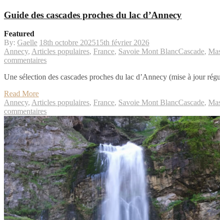
Guide des cascades proches du lac d’Annecy
Featured
By:
Gaelle
18th octobre 2025
15th février 2026
Annecy
,
Articles populaires
,
France
,
Savoie Mont Blanc
Cascade
,
Mas
sur
commentaires
Guide
Une sélection des cascades proches du lac d’Annecy (mise à jour régul
des
cascades
Read More
proches
Annecy
,
Articles populaires
,
France
,
Savoie Mont Blanc
Cascade
,
Mas
du
sur
commentaires
lac
Guide
d’Annecy
des
cascades
proches
du
lac
d’Annecy