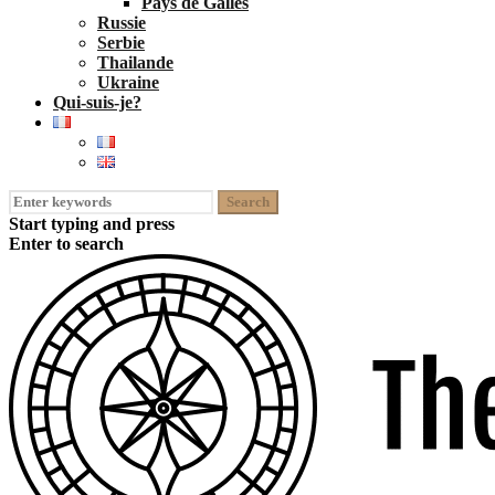
Pays de Galles
Russie
Serbie
Thailande
Ukraine
Qui-suis-je?
Search
for:
Start typing and press
Enter to search
open
close
Skip
search
search
to
form
form
content