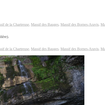
sif de la Chartreuse
,
Massif des Bauges
,
Massif des Bornes-Aravis
,
Ma
ière).
sif de la Chartreuse
,
Massif des Bauges
,
Massif des Bornes-Aravis
,
Ma