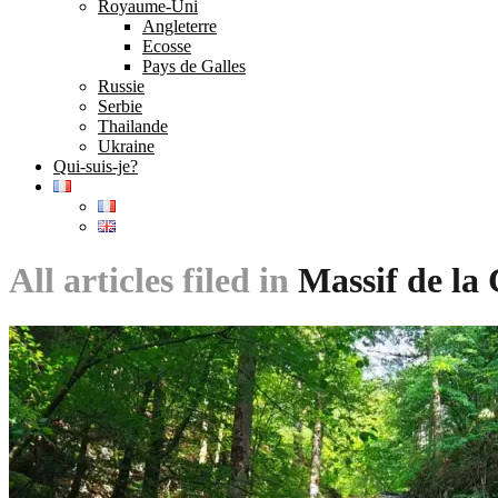
Royaume-Uni
Angleterre
Ecosse
Pays de Galles
Russie
Serbie
Thailande
Ukraine
Qui-suis-je?
All articles filed in
Massif de la