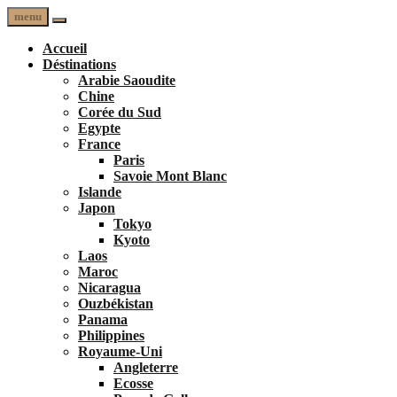
menu
Accueil
Déstinations
Arabie Saoudite
Chine
Corée du Sud
Egypte
France
Paris
Savoie Mont Blanc
Islande
Japon
Tokyo
Kyoto
Laos
Maroc
Nicaragua
Ouzbékistan
Panama
Philippines
Royaume-Uni
Angleterre
Ecosse