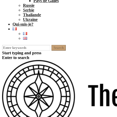
Pays de Galles
Russie
Serbie
Thailande
Ukraine
Qui-suis-je?
Search
for:
Start typing and press
Enter to search
open
close
Skip
search
search
to
form
form
content