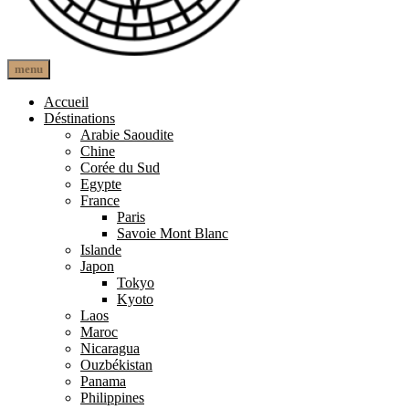
open
close
menu
The Other Paths
Une autre route
search
search
form
form
Accueil
Déstinations
Arabie Saoudite
Chine
Corée du Sud
Egypte
France
Paris
Savoie Mont Blanc
Islande
Japon
Tokyo
Kyoto
Laos
Maroc
Nicaragua
Ouzbékistan
Panama
Philippines