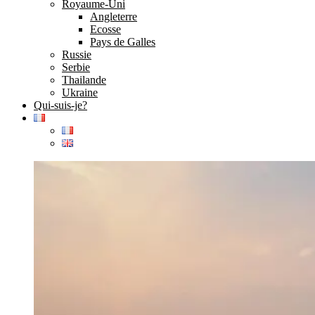
Royaume-Uni
Angleterre
Ecosse
Pays de Galles
Russie
Serbie
Thailande
Ukraine
Qui-suis-je?