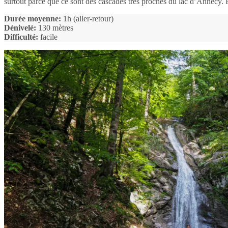
surtout parce que ce sont des cascades très proches du lac d’Annecy. 
Durée moyenne:
1h (aller-retour)
Dénivelé:
130 mètres
Difficulté:
facile