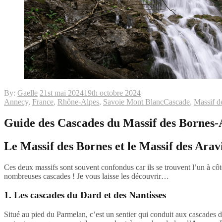
By:
Gaelle
21st mai 2024
19th octobre 2024
Annecy
,
France
,
Rhône-Alpes
,
Savoie Mont Blanc
Cascade
,
Massif d
Guide des Cascades du Massif des Bornes-
Le Massif des Bornes et le Massif des Arav
Ces deux massifs sont souvent confondus car ils se trouvent l’un à cô
nombreuses cascades ! Je vous laisse les découvrir…
1. Les cascades du Dard et des Nantisses
Situé au pied du Parmelan, c’est un sentier qui conduit aux cascades d