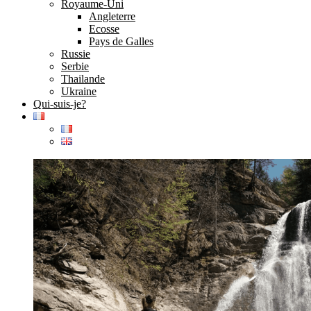
Royaume-Uni
Angleterre
Ecosse
Pays de Galles
Russie
Serbie
Thailande
Ukraine
Qui-suis-je?