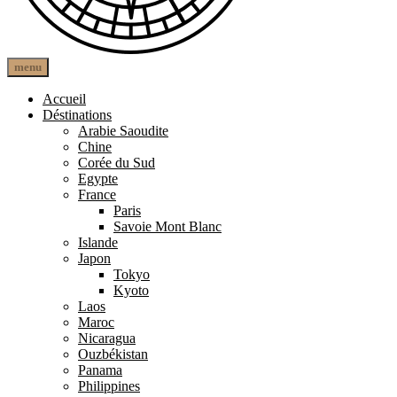
open
close
menu
The Other Paths
Une autre route
search
search
form
form
Accueil
Déstinations
Arabie Saoudite
Chine
Corée du Sud
Egypte
France
Paris
Savoie Mont Blanc
Islande
Japon
Tokyo
Kyoto
Laos
Maroc
Nicaragua
Ouzbékistan
Panama
Philippines