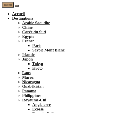
menu
Accueil
Déstinations
Arabie Saoudite
Chine
Corée du Sud
Egypte
France
Paris
Savoie Mont Blanc
Islande
Japon
Tokyo
Kyoto
Laos
Maroc
Nicaragua
Ouzbékistan
Panama
Philippines
Royaume-Uni
Angleterre
Ecosse