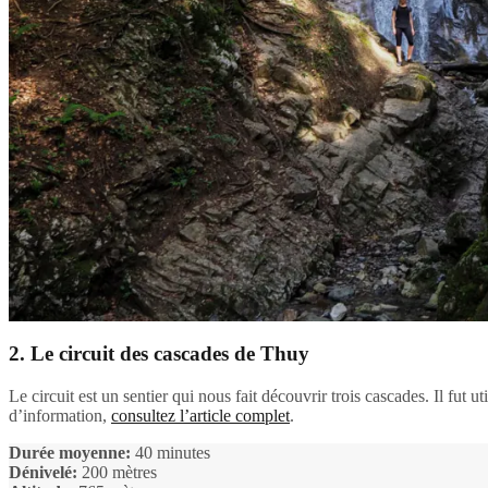
2. Le circuit des cascades de Thuy
Le circuit est un sentier qui nous fait découvrir trois cascades. Il fu
d’information,
consultez l’artic
l
e complet
.
Durée moyenne:
40 minutes
Dénivelé:
200 mètres