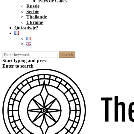
Pays de Galles
Russie
Serbie
Thailande
Ukraine
Qui-suis-je?
Search
for:
Start typing and press
Enter to search
open
close
Skip
search
search
to
form
form
content